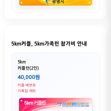
5km커플, 5km가족런 참가비 안내
5km
커플런(2인)
40,000원
커플 배번호
기록칩 제외